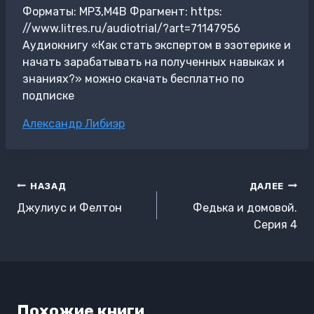
Форматы: MP3,M4B Фрагмент: https:
//www.litres.ru/audiotrial/?art=71147956
Аудиокнигу «Как стать экспертом в эзотерике и
начать зарабатывать на полученных навыках и
знаниях?» можно скачать бесплатно по
подписке
Метки
Александр Либиэр
записи:
Навигация
НАЗАД
ДАЛЕЕ
по
Джулиус и Фелтон
Федька и домовой.
записям
Серия 4
Похожие книги