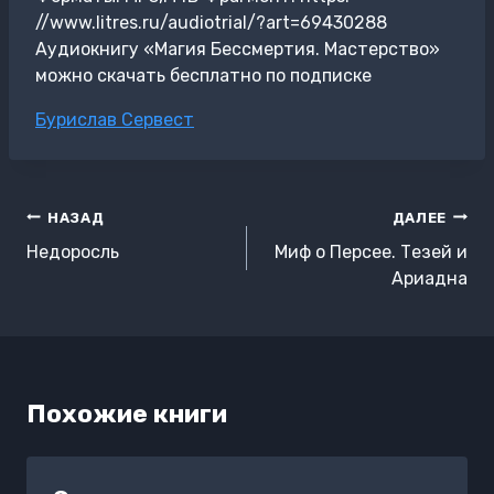
//www.litres.ru/audiotrial/?art=69430288
Аудиокнигу «Магия Бессмертия. Мастерство»
можно скачать бесплатно по подписке
Метки
Бурислав Сервест
записи:
Навигация
НАЗАД
ДАЛЕЕ
по
Недоросль
Миф о Персее. Тезей и
записям
Ариадна
Похожие книги