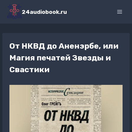
Перейти
к
24audiobook.ru
содержимому
От НКВД до Аненэрбе, или
Магия печатей Звезды и
Свастики