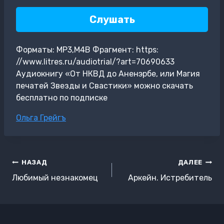
Слушать
Форматы: MP3,M4B Фрагмент: https:
//www.litres.ru/audiotrial/?art=70690633
Аудиокнигу «От НКВД до Аненэрбе, или Магия
печатей Звезды и Свастики» можно скачать
бесплатно по подписке
Метки
Ольга Грейгъ
записи:
Навигация
НАЗАД
ДАЛЕЕ
по
Любимый незнакомец
Аркейн. Истребитель
записям