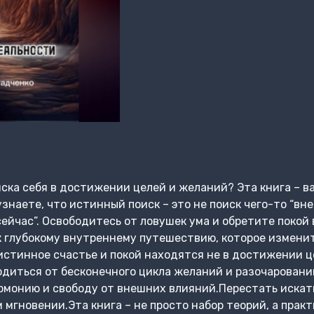
ска себя в достижении целей и желаний? Эта книга – ва
наете, что истинный поиск – это не поиск чего-то “внеш
сейчас”. Освободитесь от ловушек ума и обретите покой
к глубокому внутреннему путешествию, которое измени
истинное счастье и покой находятся не в достижении це
диться от бесконечного цикла желаний и разочаровани
рмонию и свободу от внешних влияний.Перестать искат
 мгновении.Эта книга – не просто набор теорий, а прак