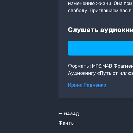
изменению жизни. Она помо
свободу. Приглашаем вас в
Слушать аудиокни
Форматы: MP3,M4B Фрагмент:
Аудиокнигу «Путь от иллюз
Метки
Ирина Радченко
записи:
Навигация
НАЗАД
по
Фанты
записям