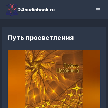
Перейти
к
24audiobook.ru
содержимому
Путь просветления