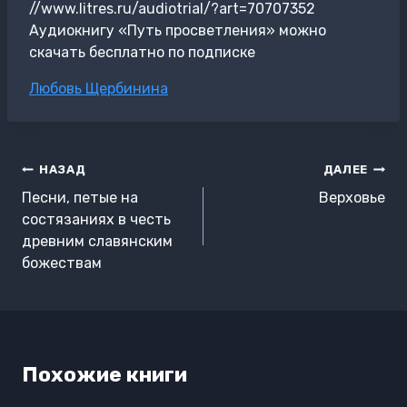
//www.litres.ru/audiotrial/?art=70707352
Аудиокнигу «Путь просветления» можно
скачать бесплатно по подписке
Метки
Любовь Щербинина
записи:
Навигация
НАЗАД
ДАЛЕЕ
по
Песни, петые на
Верховье
записям
состязаниях в честь
древним славянским
божествам
Похожие книги