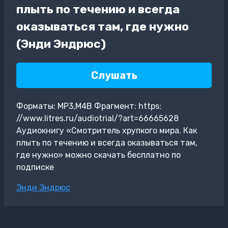
плыть по течению и всегда
оказываться там, где нужно
(Энди Эндрюс)
Слушать
Форматы: MP3,M4B Фрагмент: https:
//www.litres.ru/audiotrial/?art=66665628
Аудиокнигу «Смотритель хрупкого мира. Как
плыть по течению и всегда оказываться там,
где нужно» можно скачать бесплатно по
подписке
Метки
Энди Эндрюс
записи: