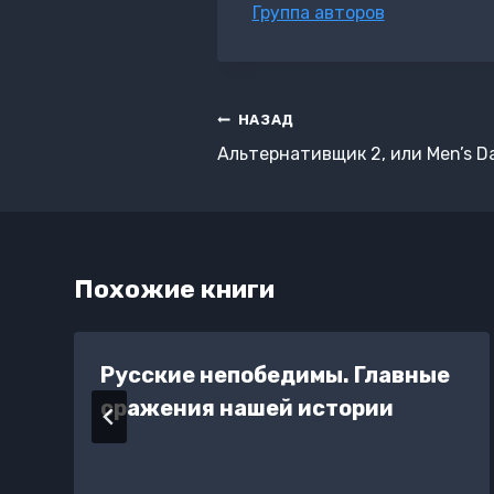
Метки
Группа авторов
записи:
Навигация
НАЗАД
по
Альтернативщик 2, или Men’s D
записям
Похожие книги
х
Русские непобедимы. Главные
сражения нашей истории