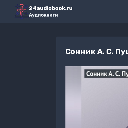
Перейти
24audiobook.ru
к
Аудиокниги
содержимому
Сонник А. С. П