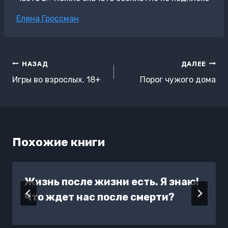
Метки
Елена Гроссман
записи:
Навигация
НАЗАД
ДАЛЕЕ
по
Игры во взрослых. 18+
Порог чужого дома
записям
Похожие книги
Жизнь после жизни есть. Я знаю!
Что ждет нас после смерти?