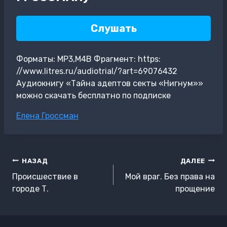
Слушать
Форматы: MP3,M4B Фрагмент: https:
//www.litres.ru/audiotrial/?art=69076432
Аудиокнигу «Тайна адептов секты «Нигнум»»
можно скачать бесплатно по подписке
Метки
Елена Гроссман
записи:
Навигация
НАЗАД
ДАЛЕЕ
по
Происшествие в
Мой враг. Без права на
записям
городе Т.
прощение