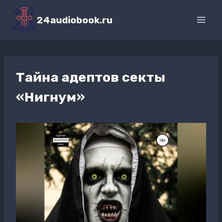
Перейти
к
24audiobook.ru
содержимому
Тайна адептов секты
«Нигнум»