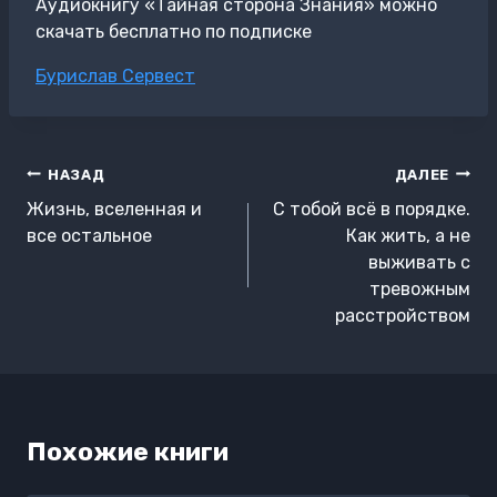
Аудиокнигу «Тайная сторона Знания» можно
скачать бесплатно по подписке
Метки
Бурислав Сервест
записи:
Навигация
НАЗАД
ДАЛЕЕ
по
Жизнь, вселенная и
С тобой всё в порядке.
записям
все остальное
Как жить, а не
выживать с
тревожным
расстройством
Похожие книги