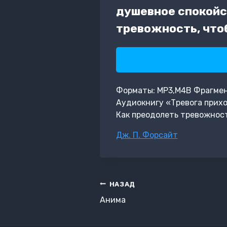
душевное спокойст
тревожность, чтоб
Форматы: MP3,M4B Фрагмент: 
Аудиокнигу «Тревога прихо
Как преодолеть тревожност
Метки
Дж. П. Форсайт
записи:
Навигация
НАЗАД
по
Анима
записям