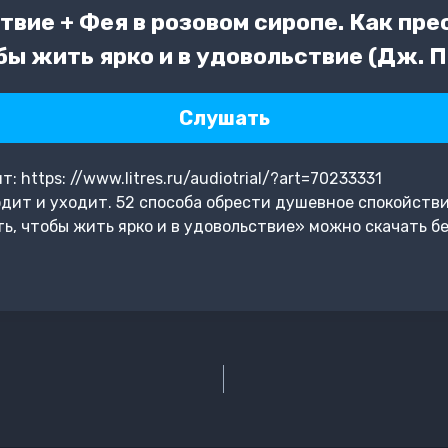
вие + Фея в розовом сиропе. Как пр
ы жить ярко и в удовольствие (Дж. П
Слушать
https: //www.litres.ru/audiotrial/?art=70233331
дит и уходит. 52 способа обрести душевное спокойстви
ь, чтобы жить ярко и в удовольствие» можно скачать б