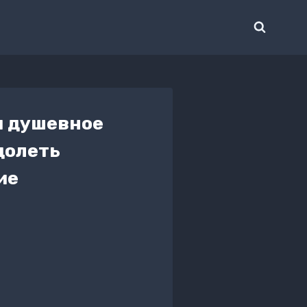
и душевное
долеть
ие