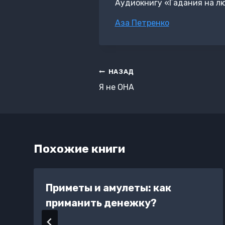
Аудиокнигу «Гадания на лю
Метки
Аза Петренко
записи:
Навигация
НАЗАД
по
Я не ОНА
записям
Похожие книги
Приметы и амулеты: как
приманить денежку?