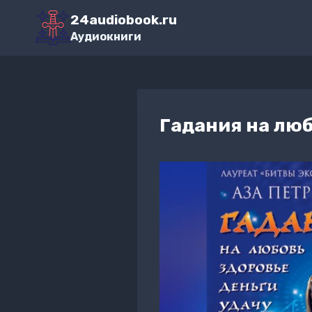
Перейти
24audiobook.ru
к
Аудиокниги
содержимому
Гадания на люб