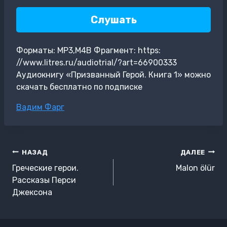
Слушать
Форматы: MP3,M4B Фрагмент: https:
//www.litres.ru/audiotrial/?art=66900333
Аудиокнигу «Призванный Герой. Книга 1» можно
скачать бесплатно по подписке
Метки
Вадим Фарг
записи:
Навигация
НАЗАД
ДАЛЕЕ
по
Греческие герои.
Malon ölür
записям
Рассказы Перси
Джексона