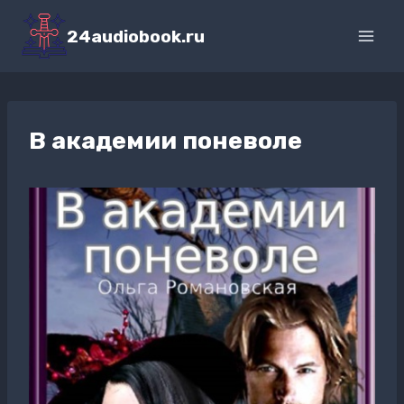
Перейти
к
24audiobook.ru
содержимому
В академии поневоле