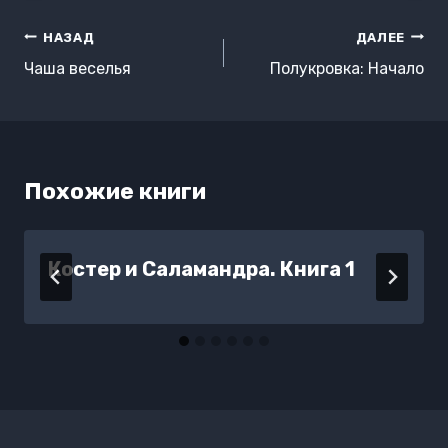
Навигация
НАЗАД
ДАЛЕЕ
по
Чаша веселья
Полукровка: Начало
записям
Похожие книги
Костер и Саламандра. Книга 1