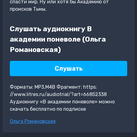
спасти мир. Ну или хотя бы Академию от
происков Тьмы.
Слушать аудиокнигу В
академии поневоле (Ольга
Романовская)
Слушать
Форматы: MP3,M4B Фрагмент: https:
//www.litres.ru/audiotrial/?art=66852338
Аудиокнигу «В академии поневоле» можно
скачать бесплатно по подписке
Метки
Ольга Романовская
записи: