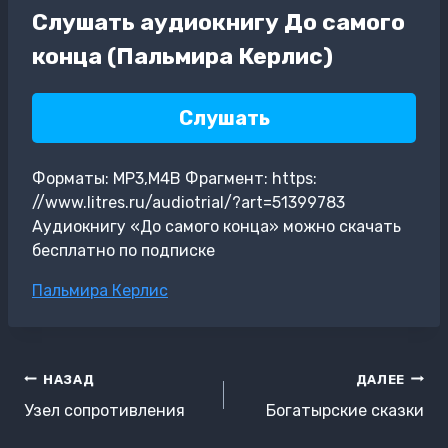
Слушать аудиокнигу До самого
конца (Пальмира Керлис)
Слушать
Форматы: MP3,M4B Фрагмент: https:
//www.litres.ru/audiotrial/?art=51399783
Аудиокнигу «До самого конца» можно скачать
бесплатно по подписке
Метки
Пальмира Керлис
записи:
Навигация
НАЗАД
ДАЛЕЕ
по
Узел сопротивления
Богатырские сказки
записям