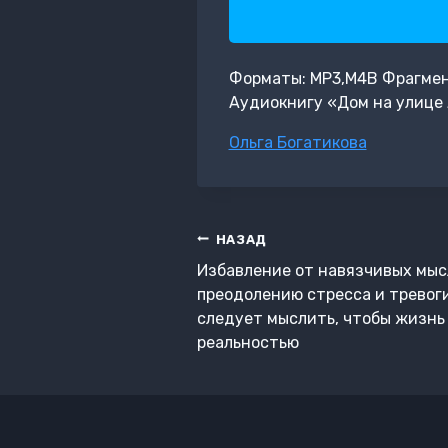
Форматы: MP3,M4B Фрагмент:
Аудиокнигу «Дом на улице 
Метки
Ольга Богатикова
записи:
Навигация
НАЗАД
по
Избавление от навязчивых мыс
записям
преодолению стресса и тревоги
следует мыслить, чтобы жизнь
реальностью