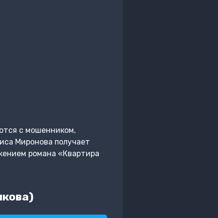
ются с мошенником,
лиса Миронова получает
лжением романа «Квартира
икова)