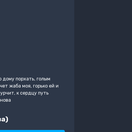
о дому порхать, голым
чет жаба моя, горько ей и
урчит, к сердцу путь
рнова
ва)