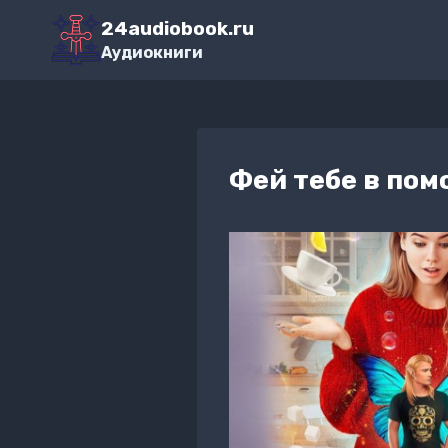
Перейти
24audiobook.ru
к
Аудиокниги
содержимому
Фей тебе в пом