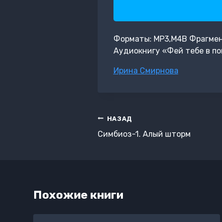
Форматы: MP3,M4B Фрагмент:
Аудиокнигу «Фей тебе в по
Метки
Ирина Смирнова
записи:
Навигация
НАЗАД
по
Симбиоз-1. Алый шторм
записям
Похожие книги