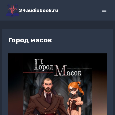
Перейти
к
24audiobook.ru
содержимому
Город масок