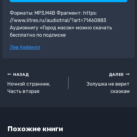
Форматы: MP3,M4B Фрагмент: https:
//www.litres.ru/audiotrial/?art=71460883
Аудиокнигу «Город масок» можно скачать
бесплатно по подписке
Метки
Лев Кейвилл
записи:
Навигация
НАЗАД
ДАЛЕЕ
по
Ночной странник.
Золушка не верит
записям
Часть вторая
сказкам
Похожие книги