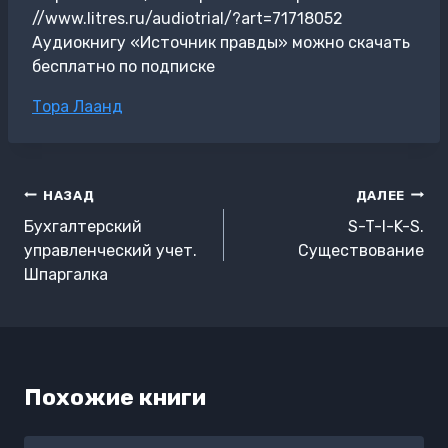
//www.litres.ru/audiotrial/?art=71718052
Аудиокнигу «Источник правды» можно скачать
бесплатно по подписке
Метки
Тора Лаанд
записи:
Навигация
НАЗАД
ДАЛЕЕ
по
Бухгалтерский
S-T-I-K-S.
записям
управленческий учет.
Существование
Шпаргалка
Похожие книги