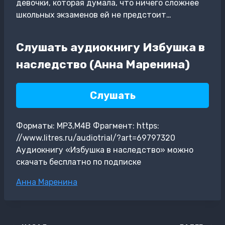
девочки, которая думала, что ничего сложнее
школьных экзаменов ей не предстоит…
Слушать аудиокнигу Избушка в
наследство (Анна Маренина)
Слушать
Форматы: MP3,M4B Фрагмент: https:
//www.litres.ru/audiotrial/?art=69797320
Аудиокнигу «Избушка в наследство» можно
скачать бесплатно по подписке
Метки
Анна Маренина
записи: