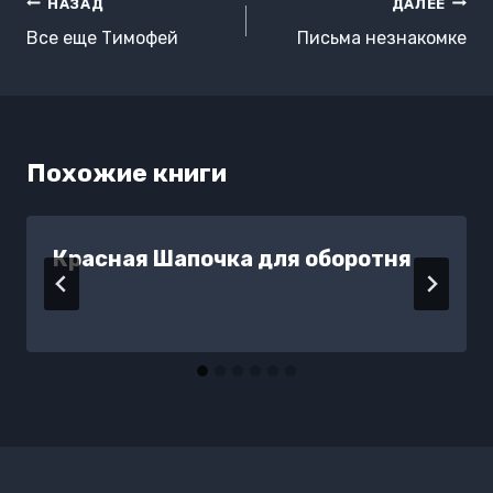
Навигация
НАЗАД
ДАЛЕЕ
по
Все еще Тимофей
Письма незнакомке
записям
Похожие книги
Красная Шапочка для оборотня