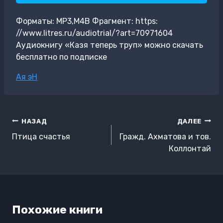
Форматы: MP3,M4B Фрагмент: https:
//www.litres.ru/audiotrial/?art=70971604
Аудиокнигу «Казя теперь труп» можно скачать
бесплатно по подписке
Метки
Ая эН
записи:
Навигация
НАЗАД
ДАЛЕЕ
по
Птица счастья
Гражд. Ахматова и тов.
записям
Коллонтай
Похожие книги