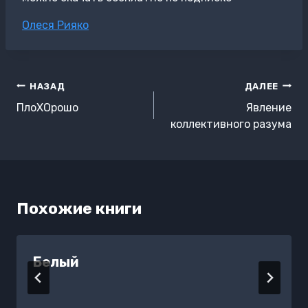
Метки
Олеся Рияко
записи:
Навигация
НАЗАД
ДАЛЕЕ
по
ПлоХОрошо
Явление
записям
коллективного разума
Похожие книги
Белый