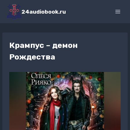
Перейти
к
24audiobook.ru
содержимому
Крампус – демон
Рождества