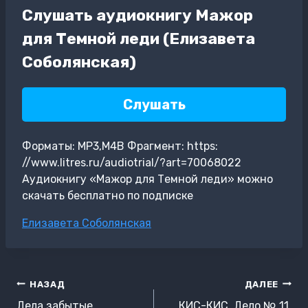
Слушать аудиокнигу Мажор
для Темной леди (Елизавета
Соболянская)
Слушать
Форматы: MP3,M4B Фрагмент: https:
//www.litres.ru/audiotrial/?art=70068022
Аудиокнигу «Мажор для Темной леди» можно
скачать бесплатно по подписке
Метки
Елизавета Соболянская
записи:
Навигация
НАЗАД
ДАЛЕЕ
по
Дела забытые
КИС-КИС. Дело № 11.