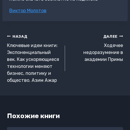
Метки
Виктор Молотов
записи:
Навигация
НАЗАД
ДАЛЕЕ
по
Ключевые идеи книги:
Ходячее
записям
Экспоненциальный
недоразумение в
век. Как ускоряющиеся
академии Примы
технологии меняют
бизнес, политику и
общество. Азим Ажар
Похожие книги