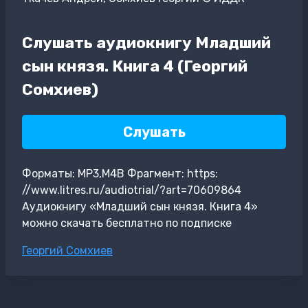
Слушать аудиокнигу Младший
сын князя. Книга 4 (Георгий
Сомхиев)
Слушать
Форматы: MP3,M4B Фрагмент: https:
//www.litres.ru/audiotrial/?art=70609864
Аудиокнигу «Младший сын князя. Книга 4»
можно скачать бесплатно по подписке
Метки
Георгий Сомхиев
записи: