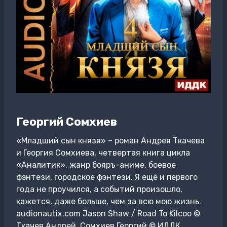
Георгий Сомхиев
«Младший сын князя» – роман Андрея Ткачева
и Георгия Сомхиева, четвертая книга цикла
«Аналитик», жанр бояръ-аниме, боевое
фэнтези, городское фэнтези. Я ещё и первого
года не проучился, а событий произошло,
кажется, даже больше, чем за всю мою жизнь.
audionautix.com Jason Shaw / Road To Kilcoo ©
Ткачев Андрей, Сомхиев Георгий © ИДДК