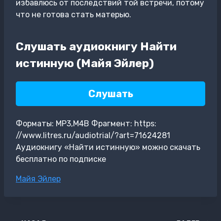
избавлюсь от последствий той встречи, потому
что не готова стать матерью.
Слушать аудиокнигу Найти
истинную (Майя Эйлер)
Слушать
Форматы: MP3,M4B Фрагмент: https:
//www.litres.ru/audiotrial/?art=71624281
Аудиокнигу «Найти истинную» можно скачать
бесплатно по подписке
Метки
Майя Эйлер
записи: