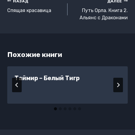
Навигация
НАЗАД
ДАЛЕЕ
по
Спящая красавица
Путь Орла. Книга 2.
записям
Альянс с Драконами
Похожие книги
Таймир – Белый Тигр