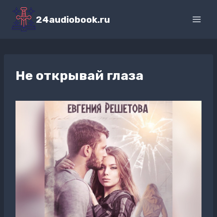
Перейти
к
24audiobook.ru
содержимому
Не открывай глаза