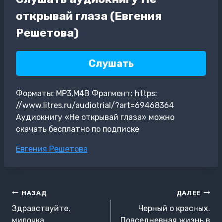
открывай глаза (Евгения
Решетова)
Слушать
Форматы: MP3,M4B Фрагмент: https:
//www.litres.ru/audiotrial/?art=69468364
Аудиокнигу «Не открывай глаза» можно
скачать бесплатно по подписке
Метки
Евгения Решетова
записи:
Навигация
НАЗАД
ДАЛЕЕ
по
Здравствуйте,
Черный о красных.
милочка
Повседневная жизнь в