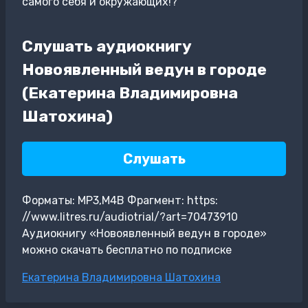
самого себя и окружающих!?
Слушать аудиокнигу
Новоявленный ведун в городе
(Екатерина Владимировна
Шатохина)
Слушать
Форматы: MP3,M4B Фрагмент: https:
//www.litres.ru/audiotrial/?art=70473910
Аудиокнигу «Новоявленный ведун в городе»
можно скачать бесплатно по подписке
Метки
Екатерина Владимировна Шатохина
записи: