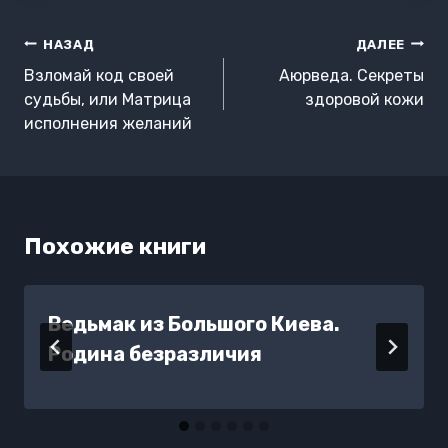
Навигация
НАЗАД
ДАЛЕЕ
по
Взломай код своей
Аюрведа. Секреты
записям
судьбы, или Матрица
здоровой кожи
исполнения желаний
Похожие книги
Ведьмак из Большого Киева.
Родина безразличия