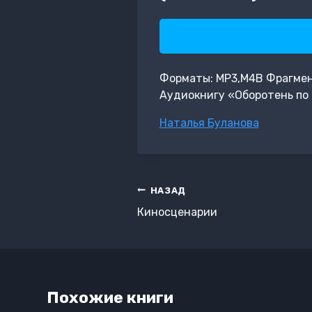
Форматы: MP3,M4B Фрагмент:
Аудиокнигу «Оборотень по 
Метки
Наталья Буланова
записи:
Навигация
НАЗАД
по
Киносценарии
записям
Похожие книги