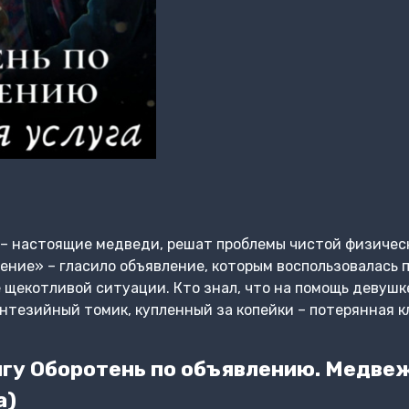
– настоящие медведи, решат проблемы чистой физическ
ение» – гласило объявление, которым воспользовалась
е щекотливой ситуации. Кто знал, что на помощь девуш
тезийный томик, купленный за копейки – потерянная к
гу Оборотень по объявлению. Медвеж
а)