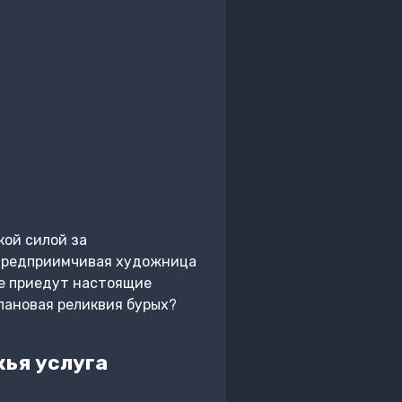
ой силой за
 предприимчивая художница
ке приедут настоящие
лановая реликвия бурых?
ья услуга