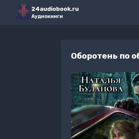
Перейти
24audiobook.ru
к
Аудиокниги
содержимому
Оборотень по 