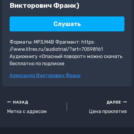
Викторович Франк)
Слушать
Форматы: MP3,M4B Фрагмент: https:
//www.litres.ru/audiotrial/?art=70598161
Аудиокнигу «Опасный поворот» можно скачать
бесплатно по подписке
Метки
Александр Викторович Франк
записи:
Навигация
НАЗАД
ДАЛЕЕ
по
Метка с адресом
Цена проклятия
записям