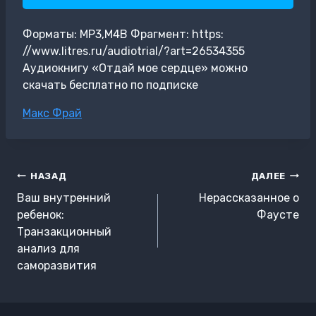
Форматы: MP3,M4B Фрагмент: https:
//www.litres.ru/audiotrial/?art=26534355
Аудиокнигу «Отдай мое сердце» можно
скачать бесплатно по подписке
Метки
Макс Фрай
записи:
Навигация
НАЗАД
ДАЛЕЕ
по
Ваш внутренний
Нерассказанное о
записям
ребенок:
Фаусте
Транзакционный
анализ для
саморазвития