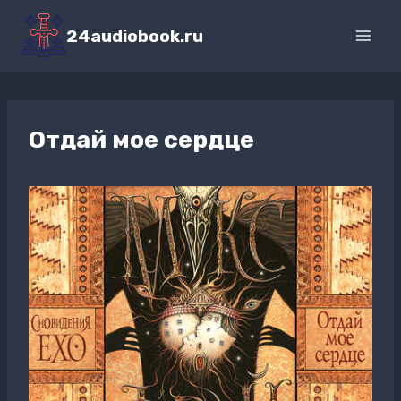
Перейти
к
24audiobook.ru
содержимому
Отдай мое сердце