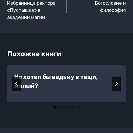
по
Избранница ректора:
Богословие и
записям
«Пустышка» в
философия
академии магии
Похожие книги
Не хотел бы ведьму в тещи,
милый?