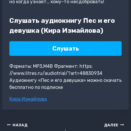
но когда узнает… кому-то несдобровать!
Слушать аудиокнигу Пес и его
девушка (Кира Измайлова)
Слушать
Форматы: MP3,M4B Фрагмент: https:
//www.litres.ru/audiotrial/?art=48830934
Аудиокнигу «Пес и его девушка» можно скачать
бесплатно по подписке
Метки
Кира Измайлова
записи:
Навигация
НАЗАД
ДАЛЕЕ