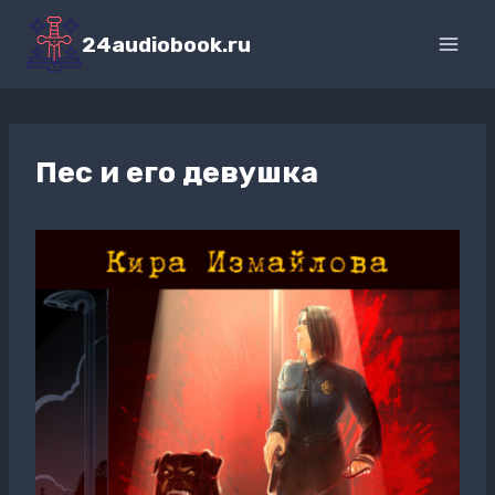
Перейти
к
24audiobook.ru
содержимому
Пес и его девушка