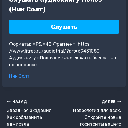
(Ник Солт)
Слушать
Форматы: MP3,M4B Фрагмент: https:
//www.litres.ru/audiotrial/?art=69431080
Аудиокнигу «Полоз» можно скачать бесплатно
по подписке
Метки
Ник Солт
записи:
Навигация
НАЗАД
ДАЛЕЕ
по
Звездная академия.
Неврология для всех.
записям
Как соблазнить
Откройте новые
адмирала
горизонты вашего