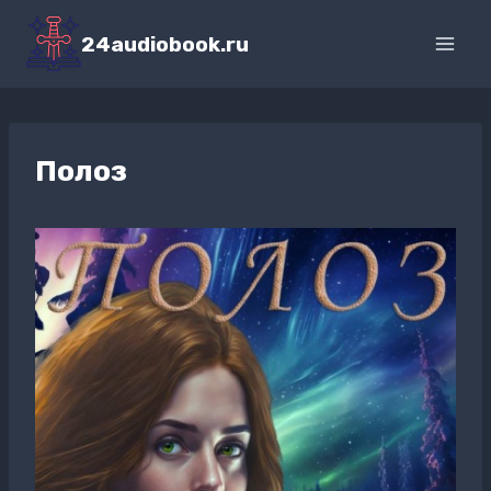
Перейти
к
24audiobook.ru
содержимому
Полоз