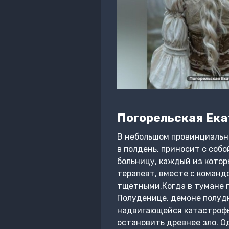
Погорельская Ека
В небольшом провинциально
в полдень, приносит с соб
больницу, каждый из котор
терапевт, вместе с команд
тщетными.Когда в тумане п
Полуденице, демоне полудн
надвигающейся катастрофы,
остановить древнее зло. О