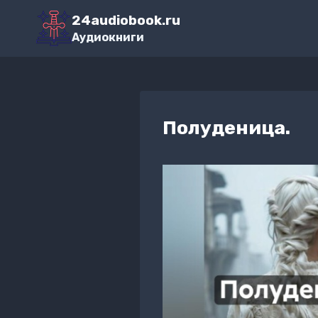
Перейти
24audiobook.ru
к
Аудиокниги
содержимому
Полуденица.