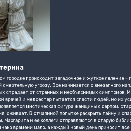
терина
м городке происходит загадочное и жуткое явление – 
ой смертельную угрозу. Все начинается с внезапного на
ых страдает от странных и необъяснимых симптомов. М
ой врачей и медсестер пытается спасти людей, но их у
оявляется мистическая фигура женщины с серпом, стар
я, оживает. В отчаянной попытке раскрыть тайну и спа
 Маргарита и ее коллеги отправляются в старую библио
днако времени мало, а каждый новый день приносит все