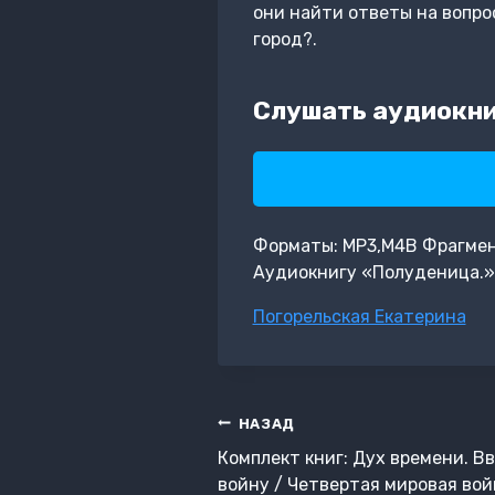
они найти ответы на вопро
город?.
Слушать аудиокни
Форматы: MP3,M4B Фрагмент:
Аудиокнигу «Полуденица.»
Метки
Погорельская Екатерина
записи:
Навигация
НАЗАД
по
Комплект книг: Дух времени. В
записям
войну / Четвертая мировая вой