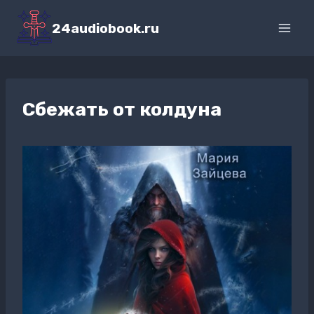
Перейти
к
24audiobook.ru
содержимому
Сбежать от колдуна