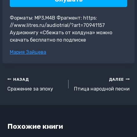
Форматы: MP3,M4B Фрагмент: https:
//www.litres.ru/audiotrial/?art=70941157
Аудиокнигу «Сбежать от колдуна» можно
скачать бесплатно по подписке
Метки
Мария Зайцева
записи:
Навигация
НАЗАД
ДАЛЕЕ
по
Сражение за эпоху
Птица народной песни
записям
Похожие книги