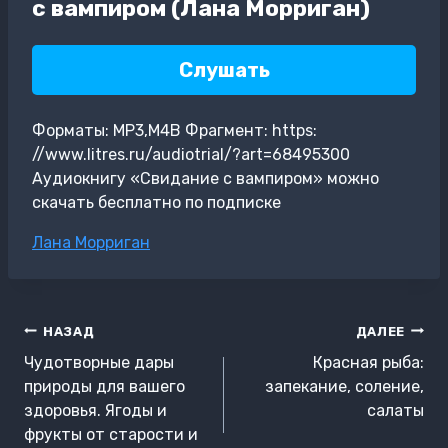
с вампиром (Лана Морриган)
Слушать
Форматы: MP3,M4B Фрагмент: https:
//www.litres.ru/audiotrial/?art=68495300
Аудиокнигу «Свидание с вампиром» можно
скачать бесплатно по подписке
Метки
Лана Морриган
записи:
Навигация
НАЗАД
ДАЛЕЕ
по
Чудотворные дары
Красная рыба:
записям
природы для вашего
запекание, соление,
здоровья. Ягоды и
салаты
фрукты от старости и