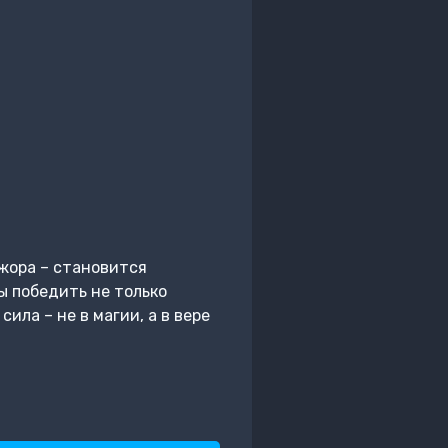
Джора – становится
 победить не только
ила – не в магии, а в вере