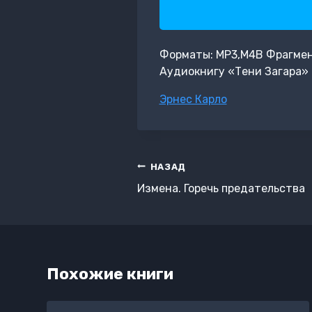
Форматы: MP3,M4B Фрагмент:
Аудиокнигу «Тени Загара» 
Метки
Эрнес Карло
записи:
Навигация
НАЗАД
по
Измена. Горечь предательства
записям
Похожие книги