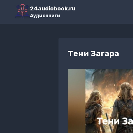
Перейти
24audiobook.ru
к
Аудиокниги
содержимому
Тени Загара