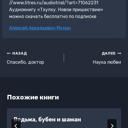
//www.litres.ru/audiotrial/?art=71062231
Аудиокнигу «Тхулху. Новое пришествие»
можно скачать бесплатно по подписке
Метки
Алексей Аркадьевич Мухин
записи:
Навигация
НАЗАД
ДАЛЕЕ
по
Спасибо, доктор
Наука любви
записям
Похожие книги
Ведьма, бубен и шаман