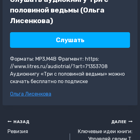
половиной ведьмы (Ольга
Лисенкова)
Слушать
Форматы: MP3,M4B Фрагмент: https:
//www.litres.ru/audiotrial/?art=71353708
Аудиокнигу «Три с половиной ведьмы» можно
скачать бесплатно по подписке
Метки
Ольга Лисенкова
записи:
Навигация
НАЗАД
ДАЛЕЕ
по
Ревизия
Ключевые идеи книги:
Управляй своим Т.