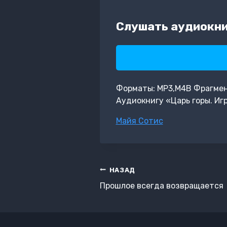
Слушать аудиокни
Форматы: MP3,M4B Фрагмент:
Аудиокнигу «Царь горы. Иг
Метки
Майя Сотис
записи:
Навигация
НАЗАД
по
Прошлое всегда возвращается
записям