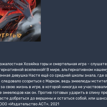
зжалостная Хозяйка горы и смертельная игра – слушат
тернативной вселенной! В мире, альтернативном нашем
нная девушка Настя ещё со средней школы знала, где о
не следовало ссориться с Марком, ведь змеелюды мстите
за свою жизнь в игре, в которой никогда не участвовали
же змеелюдов как он. Против готовых ударить в спину п
асте добраться до вершины и остаться собой, или шанса
ООО «Издательство АСТ», 2021