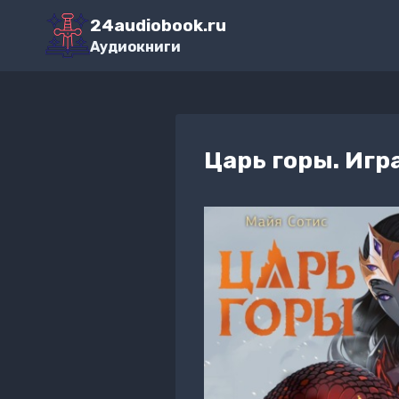
Перейти
24audiobook.ru
к
Аудиокниги
содержимому
Царь горы. Игр