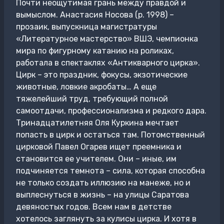
Почти неощутимая грань между правдой и
вымыслом. Анастасия Носова (р. 1998) –
прозаик, выпускница магистратуры
«Литературное мастерство» ВШЭ, чемпионка
мира по фигурному катанию на роликах,
работала в спектаклях «Антикварного цирка».
Цирк – это праздник, фокусы, экзотические
животные, ловкие акробаты… А еще
тяжелейший труд, требующий полной
самоотдачи, профессионализма и редкого дара.
Тринадцатилетняя Оля Куркина мечтает
попасть в цирк и остаться там. Потомственный
цирковой Павел Огарев ищет преемника и
становится ее учителем. Они – иные, им
подчиняется темнота – сила, которая способна
не только создать иллюзию на манеже, но и
выплеснуться в жизнь – на улицы Саратова
девяностых годов. Всем нам в детстве
хотелось заглянуть за кулисы цирка. И хотя в