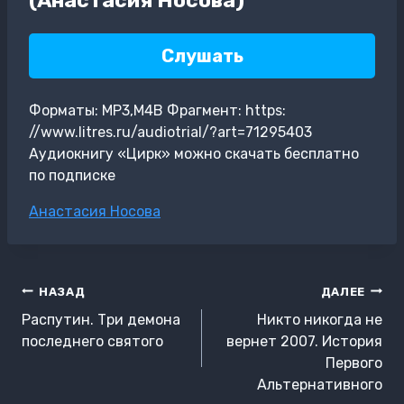
Слушать
Форматы: MP3,M4B Фрагмент: https:
//www.litres.ru/audiotrial/?art=71295403
Аудиокнигу «Цирк» можно скачать бесплатно
по подписке
Метки
Анастасия Носова
записи:
Навигация
НАЗАД
ДАЛЕЕ
по
Распутин. Три демона
Никто никогда не
записям
последнего святого
вернет 2007. История
Первого
Альтернативного