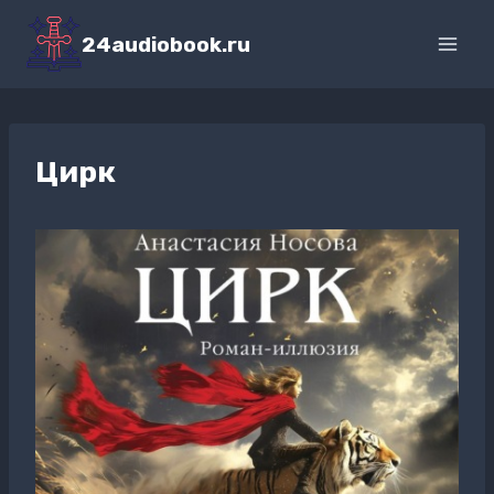
Перейти
к
24audiobook.ru
содержимому
Цирк