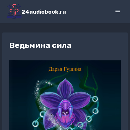
Перейти
к
24audiobook.ru
содержимому
Ведьмина сила