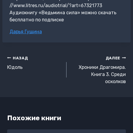
//www.litres.ru/audiotrial/?art=67321773
Аудиокнигу «Ведьмина сила» можно скачать
бесплатно по подписке
Метки
Дарья Гущина
записи:
Навигация
НАЗАД
ДАЛЕЕ
по
Юдоль
Хроники Драгомира.
записям
Книга 3. Среди
осколков
Похожие книги