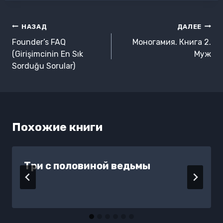
Навигация
НАЗАД
ДАЛЕЕ
по
Founder’s FAQ
Моногамия. Книга 2.
записям
(Girişimcinin En Sık
Муж
Sorduğu Sorular)
Похожие книги
Три с половиной ведьмы