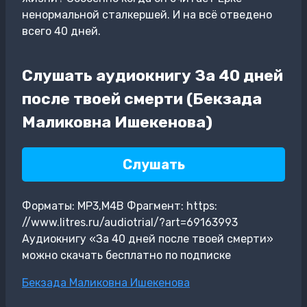
ненормальной сталкершей. И на всё отведено
всего 40 дней.
Слушать аудиокнигу За 40 дней
после твоей смерти (Бекзада
Маликовна Ишекенова)
Слушать
Форматы: MP3,M4B Фрагмент: https:
//www.litres.ru/audiotrial/?art=69163993
Аудиокнигу «За 40 дней после твоей смерти»
можно скачать бесплатно по подписке
Метки
Бекзада Маликовна Ишекенова
записи: