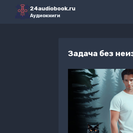
Перейти
24audiobook.ru
к
Аудиокниги
содержимому
Задача без не