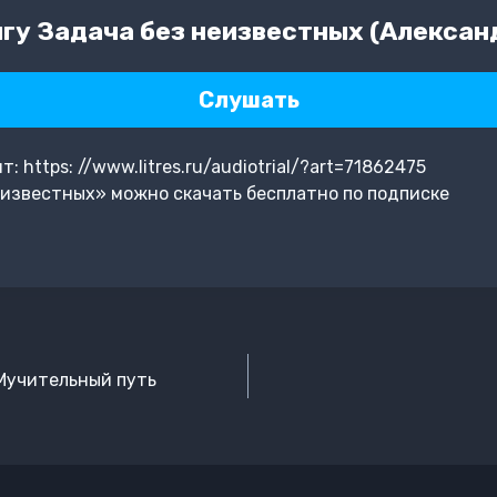
гу Задача без неизвестных (Алекса
Слушать
 https: //www.litres.ru/audiotrial/?art=71862475
еизвестных» можно скачать бесплатно по подписке
 Мучительный путь