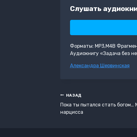
Слушать аудиокни
Форматы: MP3,M4B Фрагмент:
Аудиокнигу «Задача без н
Метки
Александра Шервинская
записи:
Навигация
НАЗАД
по
Пока ты пытался стать богом…
записям
нарцисса