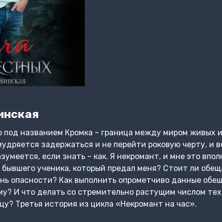
инская
 под названием Кромка – граница между миром живых и
умудряется задержаться и не перейти роковую черту, и 
умеется, если знать – как. Я некромант, и мне это вполн
 бывшего ученика, который предал меня? Стоит ли обещ
нь опасности? Как выполнить опрометчиво данные обещ
му? И что делать со стремительно растущим числом тех,
у? Третья история из цикла «Некромант на час».