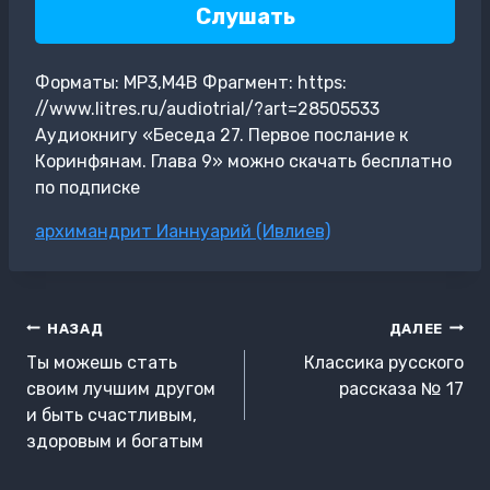
Слушать
Форматы: MP3,M4B Фрагмент: https:
//www.litres.ru/audiotrial/?art=28505533
Аудиокнигу «Беседа 27. Первое послание к
Коринфянам. Глава 9» можно скачать бесплатно
по подписке
Метки
архимандрит Ианнуарий (Ивлиев)
записи:
Навигация
НАЗАД
ДАЛЕЕ
по
Ты можешь стать
Классика русского
записям
своим лучшим другом
рассказа № 17
и быть счастливым,
здоровым и богатым