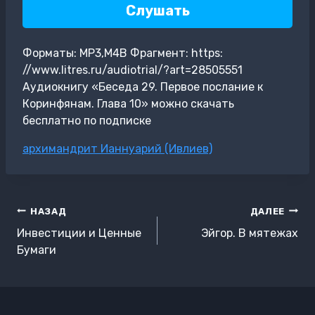
Слушать
Форматы: MP3,M4B Фрагмент: https:
//www.litres.ru/audiotrial/?art=28505551
Аудиокнигу «Беседа 29. Первое послание к
Коринфянам. Глава 10» можно скачать
бесплатно по подписке
Метки
архимандрит Ианнуарий (Ивлиев)
записи:
Навигация
НАЗАД
ДАЛЕЕ
по
Инвестиции и Ценные
Эйгор. В мятежах
записям
Бумаги