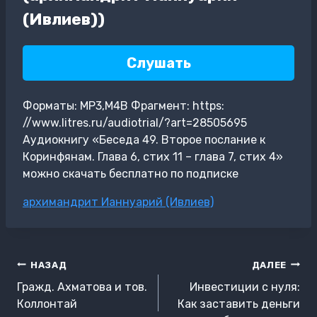
(Ивлиев))
Слушать
Форматы: MP3,M4B Фрагмент: https:
//www.litres.ru/audiotrial/?art=28505695
Аудиокнигу «Беседа 49. Второе послание к
Коринфянам. Глава 6, стих 11 – глава 7, стих 4»
можно скачать бесплатно по подписке
Метки
архимандрит Ианнуарий (Ивлиев)
записи:
Навигация
НАЗАД
ДАЛЕЕ
по
Гражд. Ахматова и тов.
Инвестиции с нуля:
записям
Коллонтай
Как заставить деньги