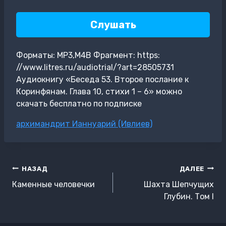
Слушать
Форматы: MP3,M4B Фрагмент: https:
//www.litres.ru/audiotrial/?art=28505731
Аудиокнигу «Беседа 53. Второе послание к
Коринфянам. Глава 10, стихи 1 – 6» можно
скачать бесплатно по подписке
Метки
архимандрит Ианнуарий (Ивлиев)
записи:
Навигация
НАЗАД
ДАЛЕЕ
по
Каменные человечки
Шахта Шепчущих
записям
Глубин. Том I