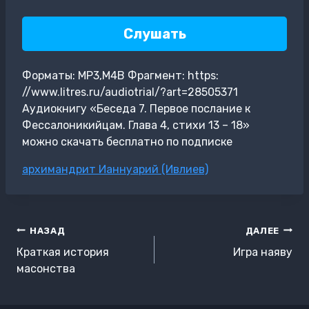
Слушать
Форматы: MP3,M4B Фрагмент: https:
//www.litres.ru/audiotrial/?art=28505371
Аудиокнигу «Беседа 7. Первое послание к
Фессалоникийцам. Глава 4, стихи 13 – 18»
можно скачать бесплатно по подписке
Метки
архимандрит Ианнуарий (Ивлиев)
записи:
Навигация
НАЗАД
ДАЛЕЕ
по
Краткая история
Игра наяву
записям
масонства