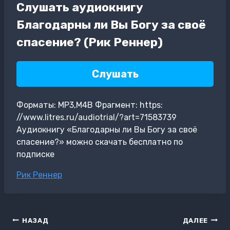
Слушать аудиокнигу
Благодарны ли Вы Богу за своё
спасение? (Рик Реннер)
Слушать
Форматы: MP3,M4B Фрагмент: https:
//www.litres.ru/audiotrial/?art=71583739
Аудиокнигу «Благодарны ли Вы Богу за своё
спасение?» можно скачать бесплатно по
подписке
Метки
Рик Реннер
записи:
Навигация
НАЗАД
ДАЛЕЕ