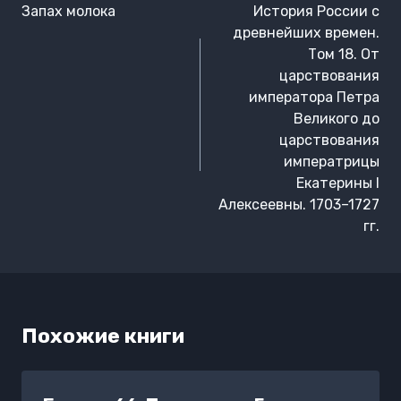
по
Запах молока
История России с
записям
древнейших времен.
Том 18. От
царствования
императора Петра
Великого до
царствования
императрицы
Екатерины I
Алексеевны. 1703–1727
гг.
Похожие книги